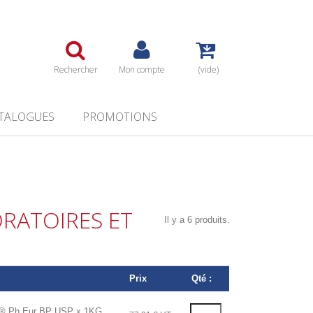
Rechercher
Mon compte
(vide)
TALOGUES
PROMOTIONS
RATOIRES ET
Il y a 6 produits.
Prix
Qté :
Ph Eur BP USP x 1KG