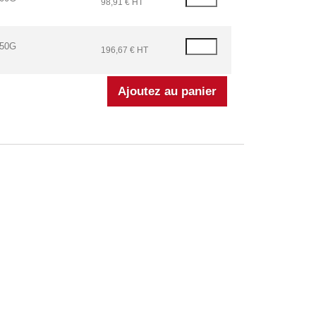
98,91 € HT
250G
196,67 € HT