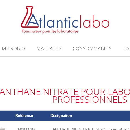
MICROBIO
MATERIELS
CONSOMMABLES
CA
ANTHANE NITRATE POUR LABO
PROFESSIONNELS
Référence
Désignation
LA01000100
LANTHANE (III) NITRATE 6H2O ExpertQ® x 