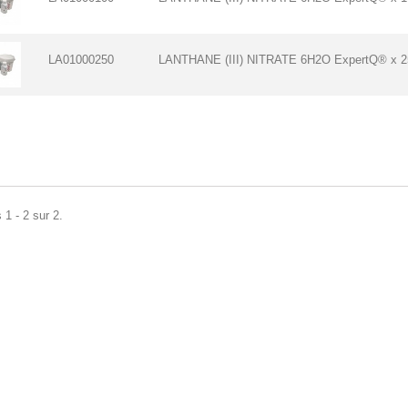
LA01000250
LANTHANE (III) NITRATE 6H2O ExpertQ® x 
 1 - 2 sur 2.