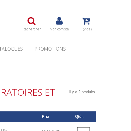
Rechercher
Mon compte
(vide)
TALOGUES
PROMOTIONS
RATOIRES ET
Il y a 2 produits.
Prix
Qté :
100G