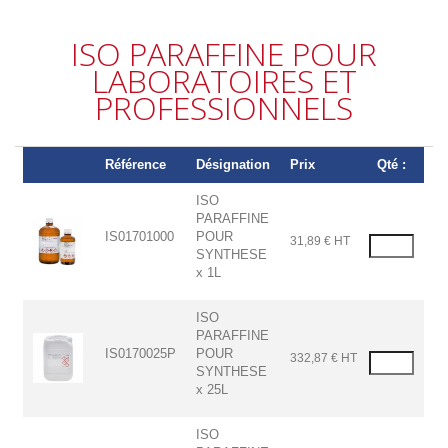
ISO PARAFFINE POUR
LABORATOIRES ET
PROFESSIONNELS
Référence
Désignation
Prix
Qté :
ISO
PARAFFINE
IS01701000
POUR
31,89 € HT
SYNTHESE
x 1L
ISO
PARAFFINE
IS0170025P
POUR
332,87 € HT
SYNTHESE
x 25L
ISO