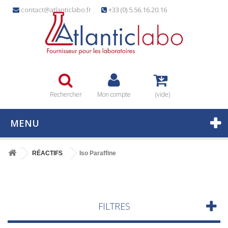
contact@atlanticlabo.fr
+33 (0) 5.56.16.20.16
Rechercher
Mon compte
(vide)
MENU
RÉACTIFS
Iso Paraffine
FILTRES