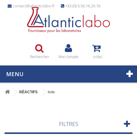
contact@atlanticlabo.fr
+33 (0) 5.56.16.20.16
Rechercher
Mon compte
(vide)
MENU
RÉACTIFS
Iode
FILTRES