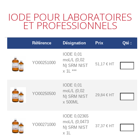
IODE POUR LABORATOIRES
ET PROFESSIONNELS
Référence
Désignation
Prix
Qté :
IODE 0,01
moL/L (0,02
YO00251000
51,17 € HT
N) SRM NIST
x 1L ***
IODE 0,01
moL/L (0,02
YO00250500
29,84 € HT
N) SRM NIST
x 500ML
IODE 0,02365
moL/L (0,0473
YO00271000
37,37 € HT
N) SRM NIST
x 1L