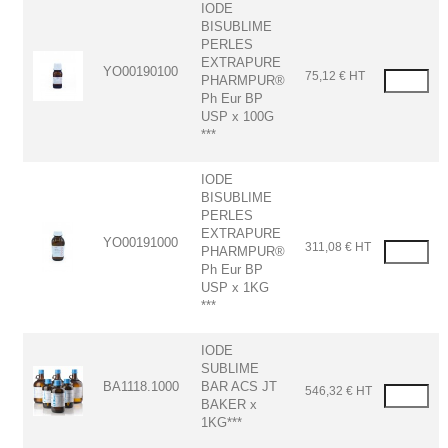
IODE
BISUBLIME
PERLES
EXTRAPURE
YO00190100
75,12 € HT
PHARMPUR®
Ph Eur BP
USP x 100G
***
IODE
BISUBLIME
PERLES
EXTRAPURE
YO00191000
311,08 € HT
PHARMPUR®
Ph Eur BP
USP x 1KG
***
IODE
SUBLIME
BA1118.1000
BAR ACS JT
546,32 € HT
BAKER x
1KG***