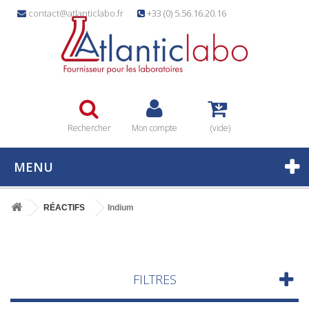
contact@atlanticlabo.fr
+33 (0) 5.56.16.20.16
Rechercher
Mon compte
(vide)
MENU
RÉACTIFS
Indium
FILTRES