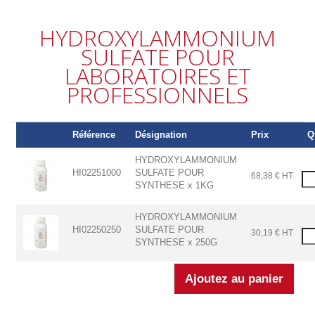
HYDROXYLAMMONIUM
SULFATE POUR
LABORATOIRES ET
PROFESSIONNELS
Référence
Désignation
Prix
Q
HYDROXYLAMMONIUM
HI02251000
SULFATE POUR
68,38 € HT
SYNTHESE x 1KG
HYDROXYLAMMONIUM
HI02250250
SULFATE POUR
30,19 € HT
SYNTHESE x 250G