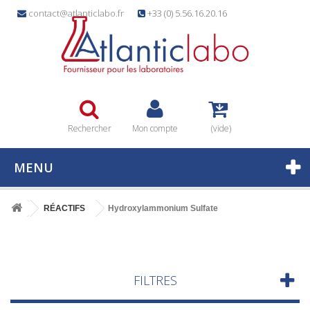
contact@atlanticlabo.fr
+33 (0) 5.56.16.20.16
Rechercher
Mon compte
(vide)
MENU
RÉACTIFS
Hydroxylammonium Sulfate
FILTRES