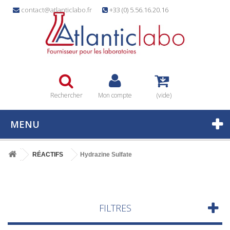
contact@atlanticlabo.fr
+33 (0) 5.56.16.20.16
Rechercher
Mon compte
(vide)
MENU
RÉACTIFS
Hydrazine Sulfate
FILTRES