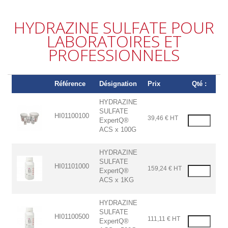
HYDRAZINE SULFATE POUR
LABORATOIRES ET
PROFESSIONNELS
Référence
Désignation
Prix
Qté :
HYDRAZINE
SULFATE
HI01100100
39,46 € HT
ExpertQ®
ACS x 100G
HYDRAZINE
SULFATE
HI01101000
159,24 € HT
ExpertQ®
ACS x 1KG
HYDRAZINE
SULFATE
HI01100500
111,11 € HT
ExpertQ®