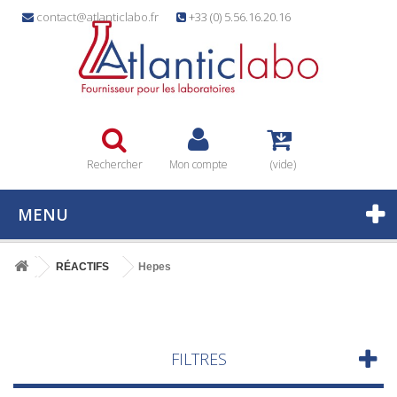
contact@atlanticlabo.fr
+33 (0) 5.56.16.20.16
Rechercher
Mon compte
(vide)
MENU
RÉACTIFS
Hepes
FILTRES