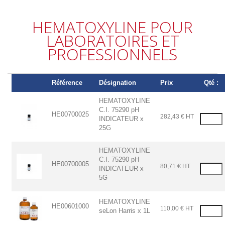
HEMATOXYLINE POUR
LABORATOIRES ET
PROFESSIONNELS
Référence
Désignation
Prix
Qté :
HEMATOXYLINE
C.I. 75290 pH
HE00700025
282,43 € HT
INDICATEUR x
25G
HEMATOXYLINE
C.I. 75290 pH
HE00700005
80,71 € HT
INDICATEUR x
5G
HEMATOXYLINE
HE00601000
110,00 € HT
seLon Harris x 1L