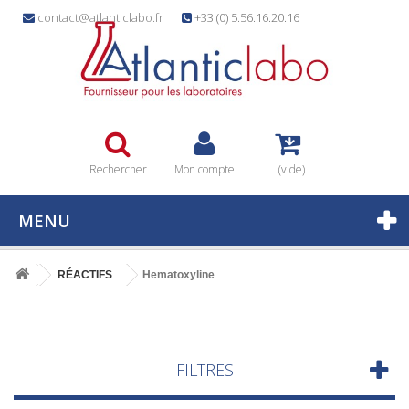
contact@atlanticlabo.fr
+33 (0) 5.56.16.20.16
Rechercher
Mon compte
(vide)
MENU
RÉACTIFS
Hematoxyline
FILTRES