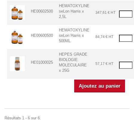
HEMATOXYLINE
HE00602500
seLon Harris x
347,61 € HT
2,5L
HEMATOXYLINE
HE00600500
seLon Harris x
84,74 € HT
500ML
HEPES GRADE
BIOLOGIE
HE01000025
57,17 € HT
MOLECULAIRE
x 25G
Résultats 1 - 6 sur 6.