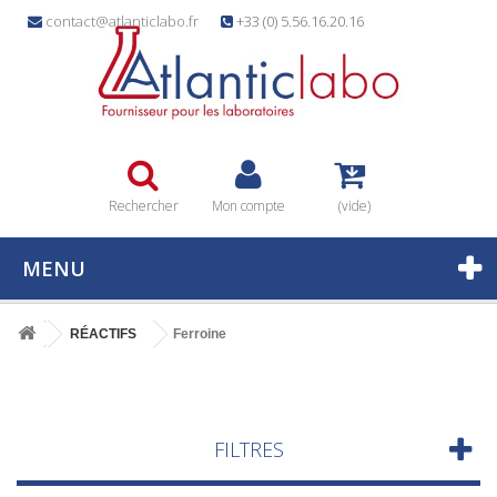
contact@atlanticlabo.fr
+33 (0) 5.56.16.20.16
Rechercher
Mon compte
(vide)
MENU
RÉACTIFS
Ferroine
FILTRES