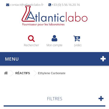
contact@atlanticlabo.fr
+33 (0) 5.56.16.20.16
Rechercher
Mon compte
(vide)
MENU
RÉACTIFS
Ethylene Carbonate
FILTRES