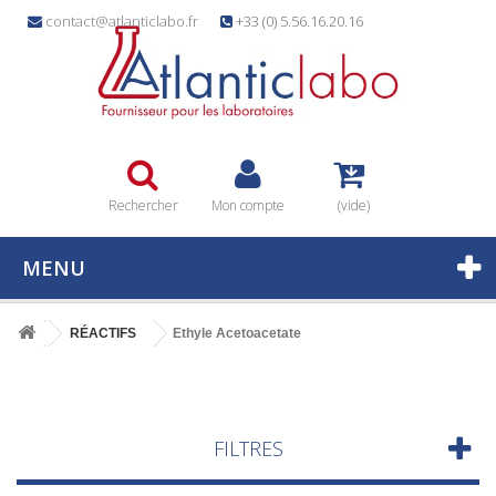
contact@atlanticlabo.fr
+33 (0) 5.56.16.20.16
Rechercher
Mon compte
(vide)
MENU
RÉACTIFS
Ethyle Acetoacetate
FILTRES