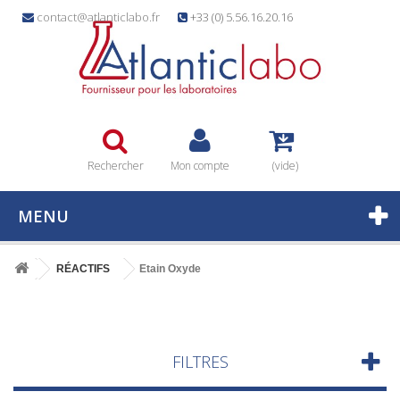
contact@atlanticlabo.fr
+33 (0) 5.56.16.20.16
Rechercher
Mon compte
(vide)
MENU
RÉACTIFS
Etain Oxyde
FILTRES