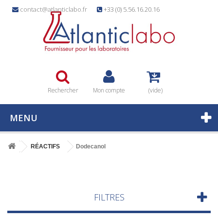
contact@atlanticlabo.fr
+33 (0) 5.56.16.20.16
Rechercher
Mon compte
(vide)
MENU
RÉACTIFS
Dodecanol
FILTRES