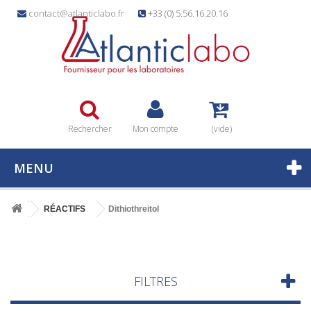
contact@atlanticlabo.fr
+33 (0) 5.56.16.20.16
Rechercher
Mon compte
(vide)
MENU
RÉACTIFS
Dithiothreitol
FILTRES