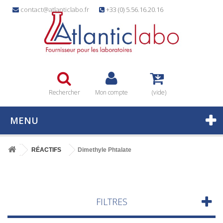
contact@atlanticlabo.fr
+33 (0) 5.56.16.20.16
Rechercher
Mon compte
(vide)
MENU
RÉACTIFS
Dimethyle Phtalate
FILTRES