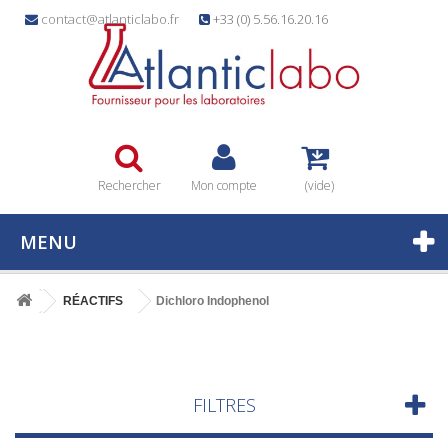
contact@atlanticlabo.fr
+33 (0) 5.56.16.20.16
Rechercher
Mon compte
(vide)
MENU
RÉACTIFS
Dichloro Indophenol
FILTRES