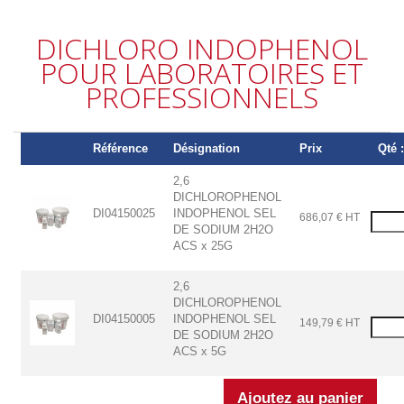
DICHLORO INDOPHENOL
POUR LABORATOIRES ET
PROFESSIONNELS
Référence
Désignation
Prix
Qté 
2,6
DICHLOROPHENOL
DI04150025
INDOPHENOL SEL
686,07 € HT
DE SODIUM 2H2O
ACS x 25G
2,6
DICHLOROPHENOL
DI04150005
INDOPHENOL SEL
149,79 € HT
DE SODIUM 2H2O
ACS x 5G