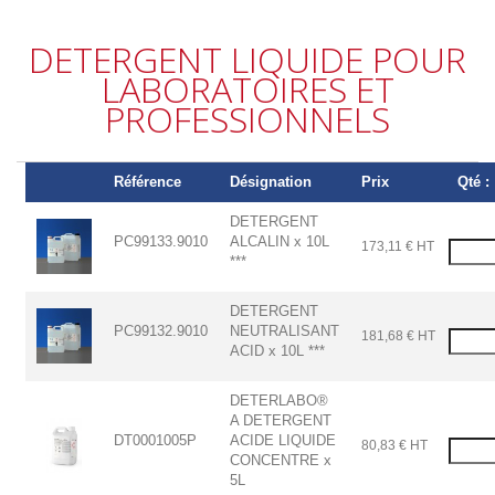
DETERGENT LIQUIDE POUR
LABORATOIRES ET
PROFESSIONNELS
Référence
Désignation
Prix
Qté :
DETERGENT
PC99133.9010
ALCALIN x 10L
173,11 € HT
***
DETERGENT
PC99132.9010
NEUTRALISANT
181,68 € HT
ACID x 10L ***
DETERLABO®
A DETERGENT
DT0001005P
ACIDE LIQUIDE
80,83 € HT
CONCENTRE x
5L