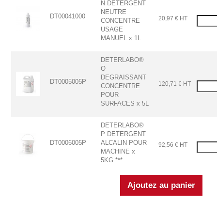
N DETERGENT
NEUTRE
DT00041000
20,97 € HT
CONCENTRE
USAGE
MANUEL x 1L
DETERLABO®
O
DEGRAISSANT
DT0005005P
120,71 € HT
CONCENTRE
POUR
SURFACES x 5L
DETERLABO®
P DETERGENT
DT0006005P
ALCALIN POUR
92,56 € HT
MACHINE x
5KG ***