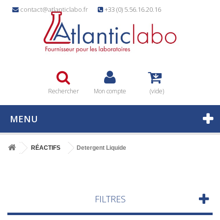
contact@atlanticlabo.fr
+33 (0) 5.56.16.20.16
Rechercher
Mon compte
(vide)
MENU
RÉACTIFS
Detergent Liquide
FILTRES