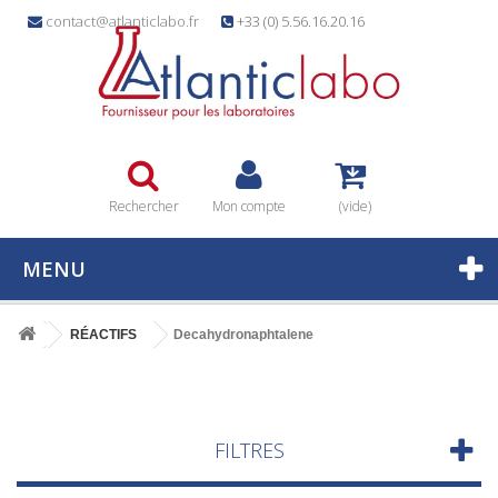
contact@atlanticlabo.fr
+33 (0) 5.56.16.20.16
Rechercher
Mon compte
(vide)
MENU
RÉACTIFS
Decahydronaphtalene
FILTRES