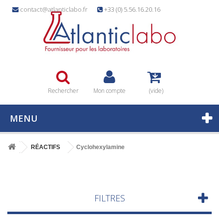
contact@atlanticlabo.fr
+33 (0) 5.56.16.20.16
Rechercher
Mon compte
(vide)
MENU
RÉACTIFS
Cyclohexylamine
FILTRES