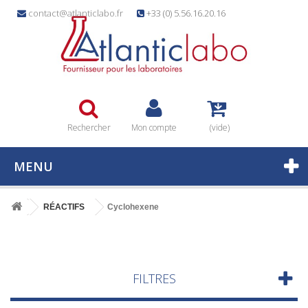
contact@atlanticlabo.fr
+33 (0) 5.56.16.20.16
Rechercher
Mon compte
(vide)
MENU
RÉACTIFS
Cyclohexene
FILTRES