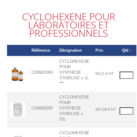
CYCLOHEXENE POUR
LABORATOIRES ET
PROFESSIONNELS
Référence
Désignation
Prix
Qté :
CYCLOHEXENE
POUR
CI00601000
SYNTHESE
58,21 € HT
STABILISE x 1L
***
CYCLOHEXENE
POUR
CI0060025P
SYNTHESE
667,68 € HT
STABILISE x
25L
CYCLOHEXENE