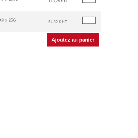
173,25 € HT
Q® x 25G
54,32 € HT