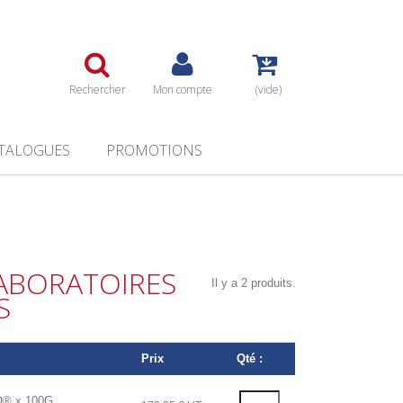
Rechercher
Mon compte
(vide)
TALOGUES
PROMOTIONS
ABORATOIRES
Il y a 2 produits.
S
Prix
Qté :
Q® x 100G