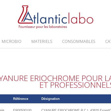
MICROBIO
MATERIELS
CONSOMMABLES
CA
YANURE ERIOCHROME POUR L
ET PROFESSIONNEL
Référence
Désignation
ER00500100
CYANURE ERIOCHROME R C.I. 43820 Expert