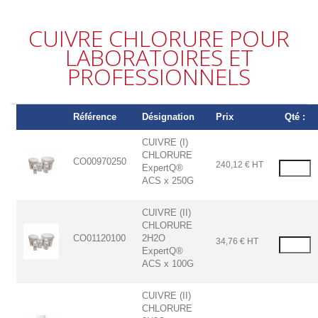
CUIVRE CHLORURE POUR
LABORATOIRES ET
PROFESSIONNELS
Référence
Désignation
Prix
Qté :
CUIVRE (I)
CHLORURE
CO00970250
240,12 € HT
ExpertQ®
ACS x 250G
CUIVRE (II)
CHLORURE
CO01120100
2H2O
34,76 € HT
ExpertQ®
ACS x 100G
CUIVRE (II)
CHLORURE