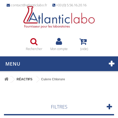
contact@atlanticlabo.fr
+33 (0) 5.56.16.20.16
Rechercher
Mon compte
(vide)
MENU
RÉACTIFS
Cuivre Chlorure
FILTRES