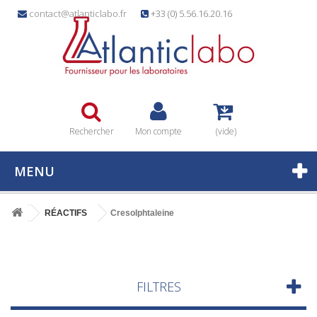
contact@atlanticlabo.fr
+33 (0) 5.56.16.20.16
Rechercher
Mon compte
(vide)
MENU
RÉACTIFS
Cresolphtaleine
FILTRES