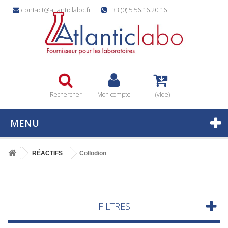
contact@atlanticlabo.fr
+33 (0) 5.56.16.20.16
Rechercher
Mon compte
(vide)
MENU
RÉACTIFS
Collodion
FILTRES