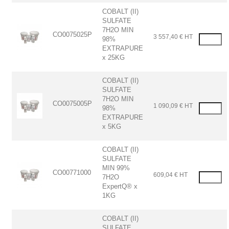
COBALT (II)
SULFATE
7H2O MIN
CO0075025P
3 557,40 € HT
98%
EXTRAPURE
x 25KG
COBALT (II)
SULFATE
7H2O MIN
CO0075005P
1 090,09 € HT
98%
EXTRAPURE
x 5KG
COBALT (II)
SULFATE
MIN 99%
CO00771000
609,04 € HT
7H2O
ExpertQ® x
1KG
COBALT (II)
SULFATE