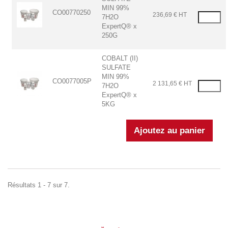
MIN 99%
CO00770250
236,69 € HT
7H2O
ExpertQ® x
250G
COBALT (II)
SULFATE
MIN 99%
CO0077005P
2 131,65 € HT
7H2O
ExpertQ® x
5KG
Résultats 1 - 7 sur 7.