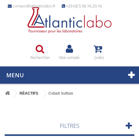
contact@atlanticlabo.fr
+33 (0) 5.56.16.20.16
Rechercher
Mon compte
(vide)
MENU
RÉACTIFS
Cobalt Sulfate
FILTRES