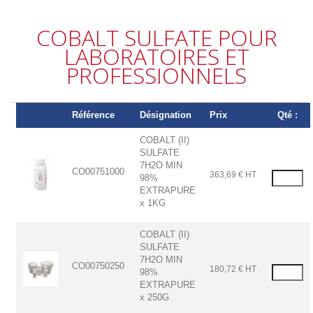
COBALT SULFATE POUR
LABORATOIRES ET
PROFESSIONNELS
Référence
Désignation
Prix
Qté :
COBALT (II)
SULFATE
7H2O MIN
CO00751000
363,69 € HT
98%
EXTRAPURE
x 1KG
COBALT (II)
SULFATE
7H2O MIN
CO00750250
180,72 € HT
98%
EXTRAPURE
x 250G