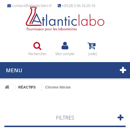
contact@atlanticlabo.fr
+33 (0) 5.56.16.20.16
Rechercher
Mon compte
(vide)
MENU
RÉACTIFS
Chrome Nitrate
FILTRES