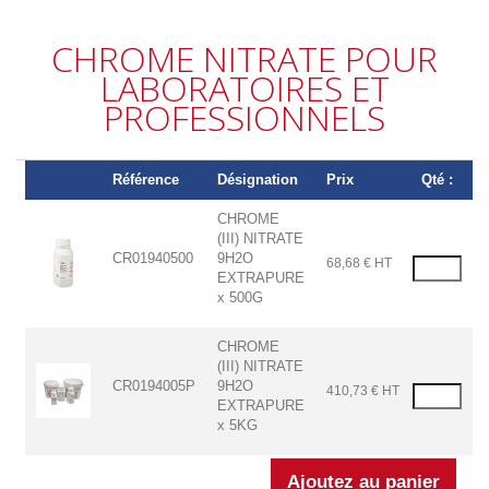
CHROME NITRATE POUR
LABORATOIRES ET
PROFESSIONNELS
Référence
Désignation
Prix
Qté :
CHROME
(III) NITRATE
CR01940500
9H2O
68,68 € HT
EXTRAPURE
x 500G
CHROME
(III) NITRATE
CR0194005P
9H2O
410,73 € HT
EXTRAPURE
x 5KG