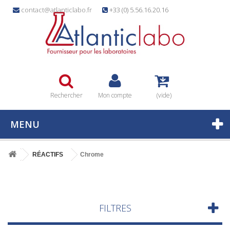
contact@atlanticlabo.fr
+33 (0) 5.56.16.20.16
Rechercher
Mon compte
(vide)
MENU
RÉACTIFS
Chrome
FILTRES