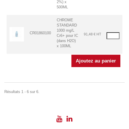
2%) x
500ML
CHROME
STANDARD
1000 mg/L
CR01860100
91,48 € HT
Cr6+ pour IC
(dans H2O)
x 100ML
Résultats 1 - 6 sur 6.