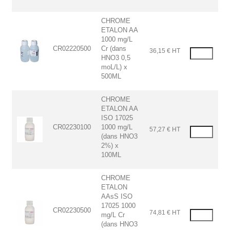
CHROME
ETALON AA
1000 mg/L
CR02220500
Cr (dans
36,15 € HT
HNO3 0,5
moL/L) x
500ML
CHROME
ETALON AA
ISO 17025
CR02230100
1000 mg/L
57,27 € HT
(dans HNO3
2%) x
100ML
CHROME
ETALON
AAsS ISO
17025 1000
CR02230500
74,81 € HT
mg/L Cr
(dans HNO3