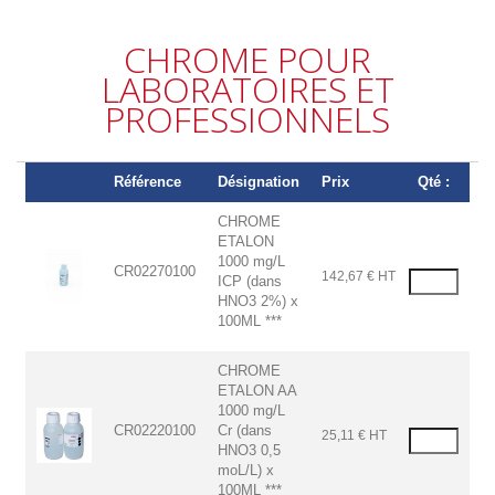
CHROME POUR
LABORATOIRES ET
PROFESSIONNELS
Référence
Désignation
Prix
Qté :
CHROME
ETALON
1000 mg/L
CR02270100
142,67 € HT
ICP (dans
HNO3 2%) x
100ML ***
CHROME
ETALON AA
1000 mg/L
CR02220100
Cr (dans
25,11 € HT
HNO3 0,5
moL/L) x
100ML ***