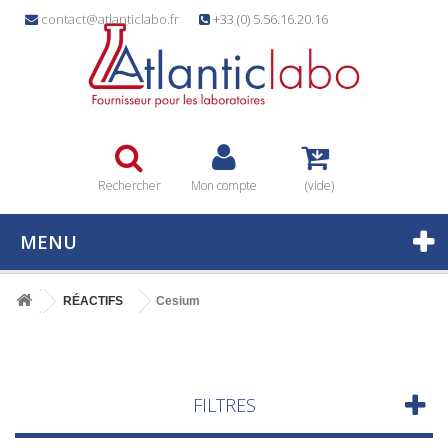
contact@atlanticlabo.fr
+33 (0) 5.56.16.20.16
Rechercher
Mon compte
(vide)
MENU
RÉACTIFS
Cesium
FILTRES