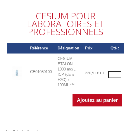
CESIUM POUR
LABORATOIRES ET
PROFESSIONNELS
Référence
Désignation
Prix
Qté :
CESIUM
ETALON
1000 mg/L
CE01080100
220,51 € HT
ICP (dans
H2O) x
100ML ***