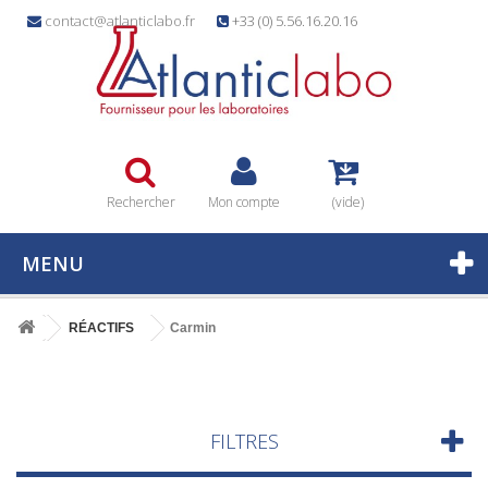
contact@atlanticlabo.fr
+33 (0) 5.56.16.20.16
Rechercher
Mon compte
(vide)
MENU
RÉACTIFS
Carmin
FILTRES