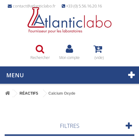
contact@atlanticlabo.fr
+33 (0) 5.56.16.20.16
Rechercher
Mon compte
(vide)
MENU
RÉACTIFS
Calcium Oxyde
FILTRES