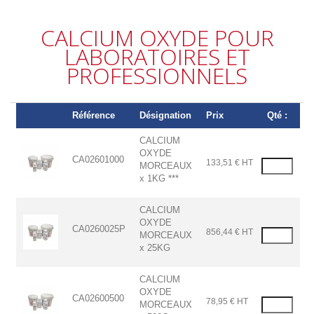
CALCIUM OXYDE POUR
LABORATOIRES ET
PROFESSIONNELS
Référence
Désignation
Prix
Qté :
CALCIUM
OXYDE
CA02601000
133,51 € HT
MORCEAUX
x 1KG ***
CALCIUM
OXYDE
CA0260025P
856,44 € HT
MORCEAUX
x 25KG
CALCIUM
OXYDE
CA02600500
78,95 € HT
MORCEAUX