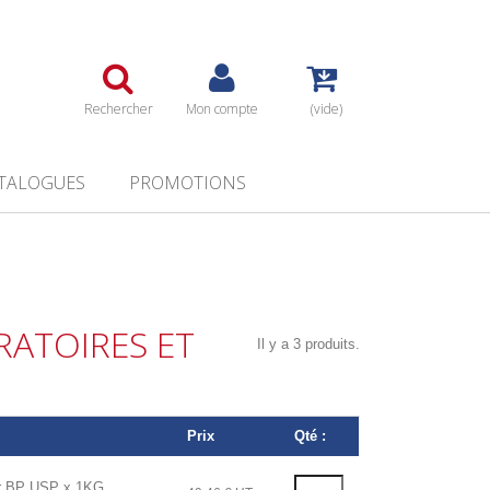
Rechercher
Mon compte
(vide)
TALOGUES
PROMOTIONS
RATOIRES ET
Il y a 3 produits.
Prix
Qté :
 BP USP x 1KG