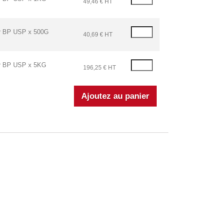
49,46 € HT
 BP USP x 500G
40,69 € HT
 BP USP x 5KG
196,25 € HT