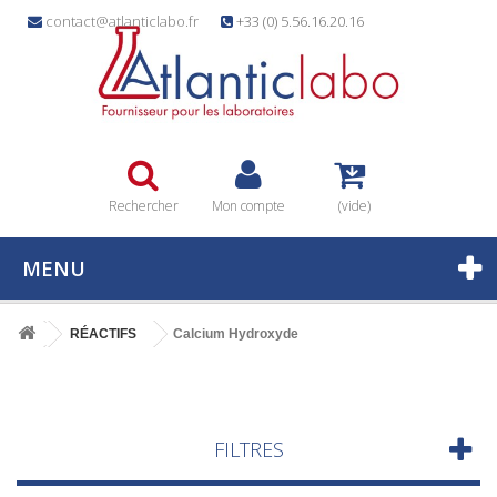
contact@atlanticlabo.fr
+33 (0) 5.56.16.20.16
Rechercher
Mon compte
(vide)
MENU
RÉACTIFS
Calcium Hydroxyde
FILTRES