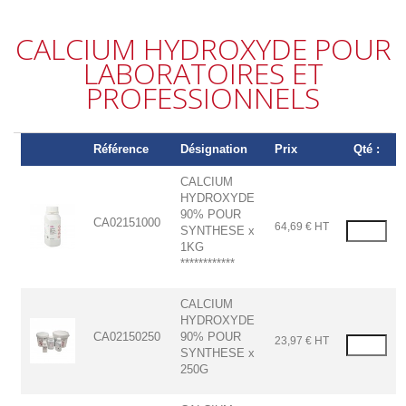
CALCIUM HYDROXYDE POUR
LABORATOIRES ET
PROFESSIONNELS
Référence
Désignation
Prix
Qté :
CALCIUM
HYDROXYDE
90% POUR
CA02151000
64,69 € HT
SYNTHESE x
1KG
************
CALCIUM
HYDROXYDE
CA02150250
90% POUR
23,97 € HT
SYNTHESE x
250G