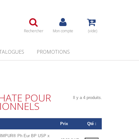
Rechercher
Mon compte
(vide)
TALOGUES
PROMOTIONS
HATE POUR
Il y a 4 produits.
SIONNELS
Prix
Qté :
PUR® Ph Eur BP USP x