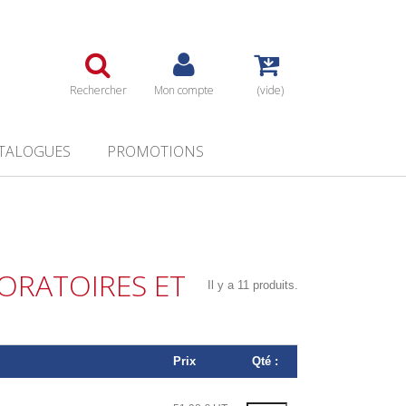
Rechercher
Mon compte
(vide)
TALOGUES
PROMOTIONS
ORATOIRES ET
Il y a 11 produits.
Prix
Qté :