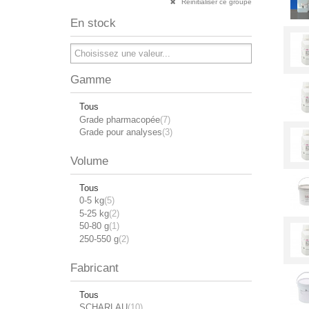
Réinitialiser ce groupe
En stock
Gamme
Tous
Grade pharmacopée
(7)
Grade pour analyses
(3)
Volume
Tous
0-5 kg
(5)
5-25 kg
(2)
50-80 g
(1)
250-550 g
(2)
Fabricant
Tous
SCHARLAU
(10)