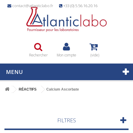
contact@atlanticlabo.fr
+33 (0) 5.56.16.20.16
Rechercher
Mon compte
(vide)
MENU
RÉACTIFS
Calcium Ascorbate
FILTRES