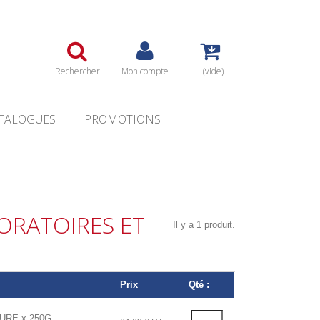
Rechercher
Mon compte
(vide)
TALOGUES
PROMOTIONS
RATOIRES ET
Il y a 1 produit.
Prix
Qté :
URE x 250G