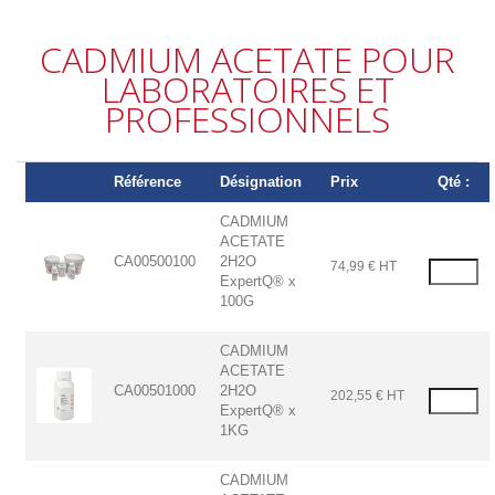
CADMIUM ACETATE POUR
LABORATOIRES ET
PROFESSIONNELS
Référence
Désignation
Prix
Qté :
CADMIUM
ACETATE
CA00500100
2H2O
74,99 € HT
ExpertQ® x
100G
CADMIUM
ACETATE
CA00501000
2H2O
202,55 € HT
ExpertQ® x
1KG
CADMIUM