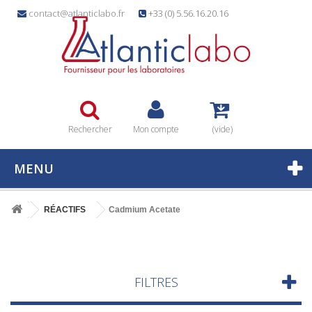
contact@atlanticlabo.fr
+33 (0) 5.56.16.20.16
Rechercher
Mon compte
(vide)
MENU
RÉACTIFS
Cadmium Acetate
FILTRES