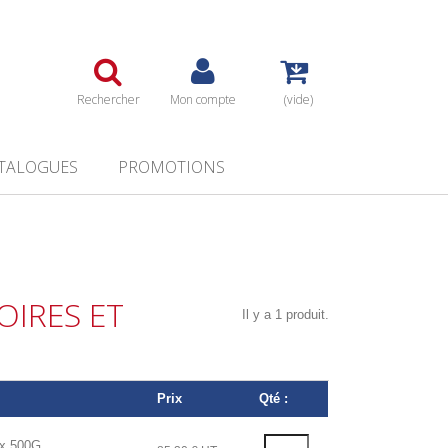
Rechercher
Mon compte
(vide)
TALOGUES
PROMOTIONS
OIRES ET
Il y a 1 produit.
Prix
Qté :
x 500G