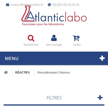
contact@atlanticlabo.fr
+33 (0) 5.56.16.20.16
Rechercher
Mon compte
(vide)
MENU
RÉACTIFS
Benzalkonium Chlorure
FILTRES