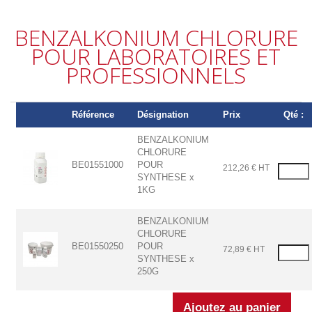
BENZALKONIUM CHLORURE
POUR LABORATOIRES ET
PROFESSIONNELS
Référence
Désignation
Prix
Qté :
BENZALKONIUM
CHLORURE
BE01551000
POUR
212,26 € HT
SYNTHESE x
1KG
BENZALKONIUM
CHLORURE
BE01550250
POUR
72,89 € HT
SYNTHESE x
250G