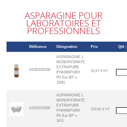
ASPARAGINE POUR
LABORATOIRES ET
PROFESSIONNELS
Référence
Désignation
Prix
Qté :
ASPARAGINE L
MONOHYDRATE
EXTRAPURE
AS00150100
35,67 € HT
PHARMPUR®
Ph Eur BP x
100G
ASPARAGINE L
MONOHYDRATE
EXTRAPURE
AS00151000
259,82 € HT
PHARMPUR®
Ph Eur BP x
1KG