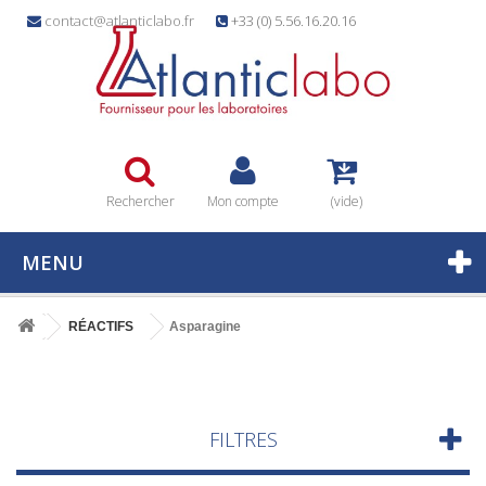
contact@atlanticlabo.fr
+33 (0) 5.56.16.20.16
Rechercher
Mon compte
(vide)
MENU
RÉACTIFS
Asparagine
FILTRES