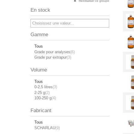
Réinitialiser ce groupe
En stock
Gamme
Tous
Grade pour analyses
(6)
Grade pur extrapur
(3)
Volume
Tous
0-2,5 litres
(3)
2-25 g
(2)
100-250 g
(4)
Fabricant
Tous
SCHARLAU
(9)