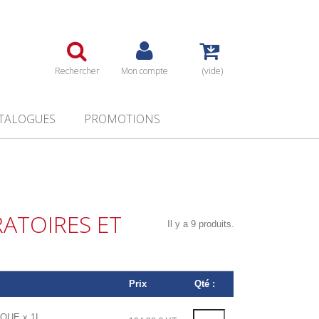
Rechercher
Mon compte
(vide)
TALOGUES
PROMOTIONS
ATOIRES ET
Il y a 9 produits.
Prix
Qté :
QUE x 1L