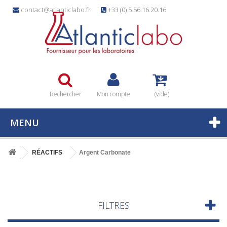
contact@atlanticlabo.fr
+33 (0) 5.56.16.20.16
Rechercher
Mon compte
(vide)
MENU
RÉACTIFS
Argent Carbonate
FILTRES