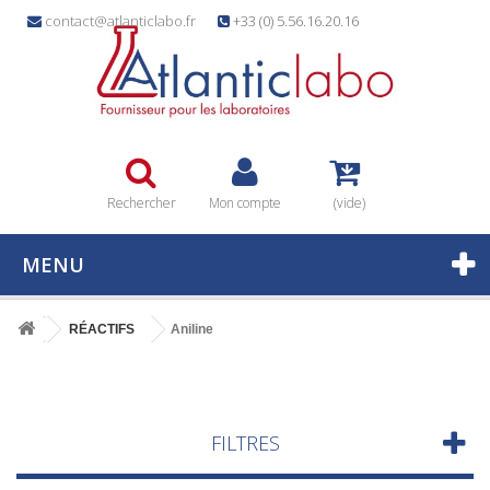
contact@atlanticlabo.fr
+33 (0) 5.56.16.20.16
Rechercher
Mon compte
(vide)
MENU
RÉACTIFS
Aniline
FILTRES