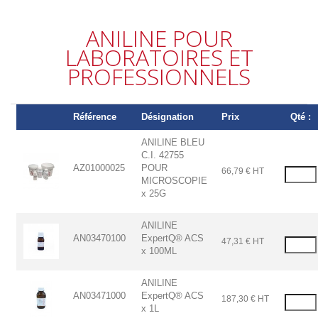
ANILINE POUR
LABORATOIRES ET
PROFESSIONNELS
Référence
Désignation
Prix
Qté :
ANILINE BLEU
C.I. 42755
AZ01000025
POUR
66,79 € HT
MICROSCOPIE
x 25G
ANILINE
AN03470100
ExpertQ® ACS
47,31 € HT
x 100ML
ANILINE
AN03471000
ExpertQ® ACS
187,30 € HT
x 1L