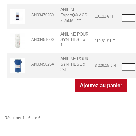
ANILINE
AN03470250
ExpertQ® ACS
101,21 € HT
x 250ML ***
ANILINE POUR
AN03451000
SYNTHESE x
119,61 € HT
1L
ANILINE POUR
AN0345025A
SYNTHESE x
3 229,15 € HT
25L
Résultats 1 - 6 sur 6.