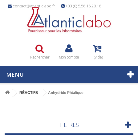
contact@atlanticlabo.fr
+33 (0) 5.56.16.20.16
Rechercher
Mon compte
(vide)
MENU
RÉACTIFS
Anhydride Phtalique
FILTRES