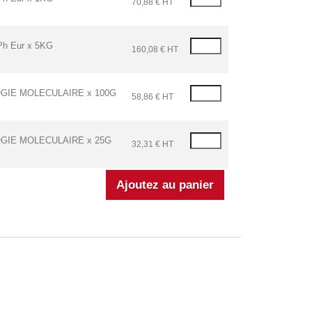
70,88 € HT
 Eur x 5KG
160,08 € HT
IE MOLECULAIRE x 100G
58,86 € HT
GIE MOLECULAIRE x 25G
32,31 € HT