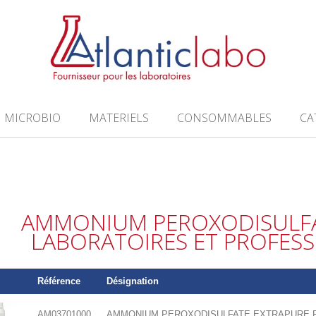
MICROBIO
MATERIELS
CONSOMMABLES
CA
AMMONIUM PEROXODISULF
LABORATOIRES ET PROFES
Référence
Désignation
AM03701000
AMMONIUM PEROXODISULFATE EXTRAPURE Ph