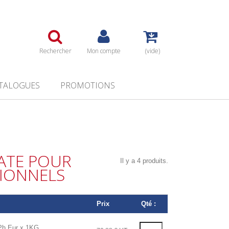
Rechercher
Mon compte
(vide)
TALOGUES
PROMOTIONS
ATE POUR
Il y a 4 produits.
SIONNELS
Prix
Qté :
 Eur x 1KG