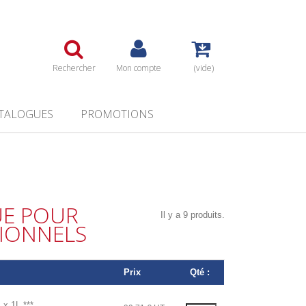
Rechercher
Mon compte
(vide)
TALOGUES
PROMOTIONS
UE POUR
Il y a 9 produits.
SIONNELS
Prix
Qté :
 1L ***