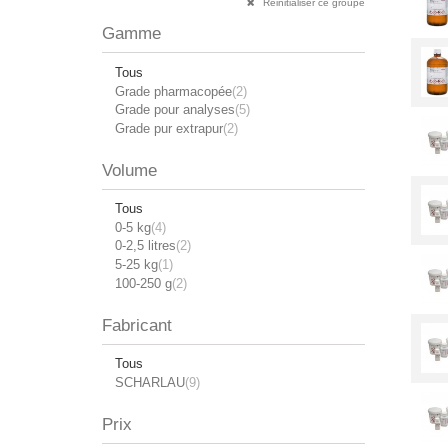
Réinitialiser ce groupe
Gamme
Tous
Grade pharmacopée
(2)
Grade pour analyses
(5)
Grade pur extrapur
(2)
Volume
Tous
0-5 kg
(4)
0-2,5 litres
(2)
5-25 kg
(1)
100-250 g
(2)
Fabricant
Tous
SCHARLAU
(9)
Prix