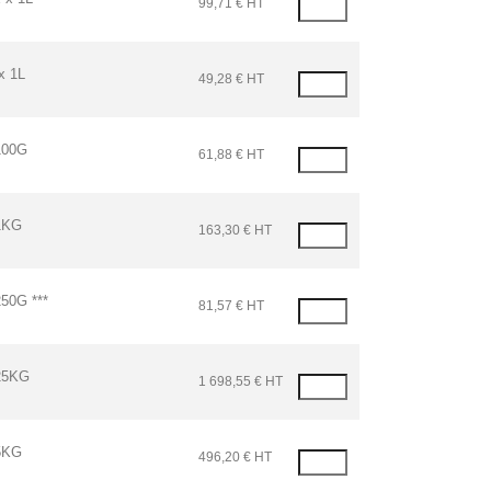
99,71 € HT
 1L
49,28 € HT
100G
61,88 € HT
1KG
163,30 € HT
50G ***
81,57 € HT
25KG
1 698,55 € HT
5KG
496,20 € HT