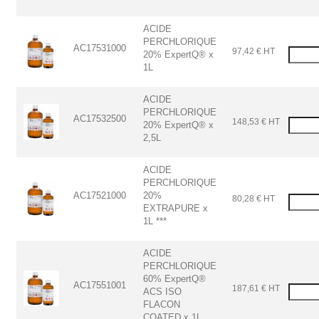
ACIDE
PERCHLORIQUE
AC17531000
97,42 € HT
20% ExpertQ® x
1L
ACIDE
PERCHLORIQUE
AC17532500
148,53 € HT
20% ExpertQ® x
2,5L
ACIDE
PERCHLORIQUE
AC17521000
20%
80,28 € HT
EXTRAPURE x
1L ***
ACIDE
PERCHLORIQUE
60% ExpertQ®
AC17551001
187,61 € HT
ACS ISO
FLACON
COATED x 1L