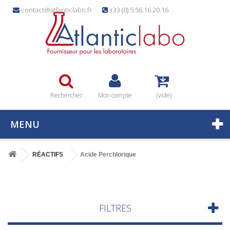
contact@atlanticlabo.fr
+33 (0) 5.56.16.20.16
Rechercher
Mon compte
(vide)
MENU
RÉACTIFS
Acide Perchlorique
FILTRES