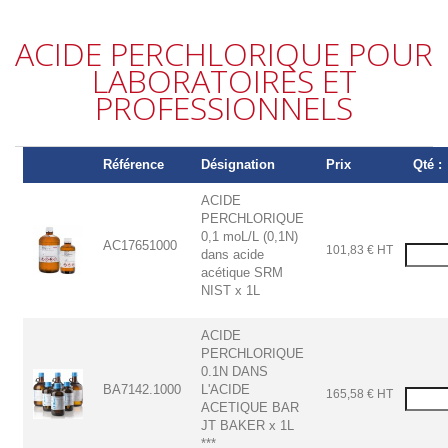
ACIDE PERCHLORIQUE POUR
LABORATOIRES ET
PROFESSIONNELS
Référence
Désignation
Prix
Qté :
ACIDE
PERCHLORIQUE
0,1 moL/L (0,1N)
AC17651000
101,83 € HT
dans acide
acétique SRM
NIST x 1L
ACIDE
PERCHLORIQUE
0.1N DANS
BA7142.1000
L'ACIDE
165,58 € HT
ACETIQUE BAR
JT BAKER x 1L
***