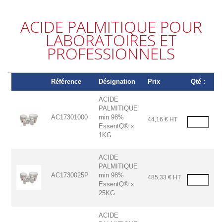
ACIDE PALMITIQUE POUR
LABORATOIRES ET
PROFESSIONNELS
Référence
Désignation
Prix
Qté :
ACIDE
PALMITIQUE
AC17301000
min 98%
44,16 € HT
EssentQ® x
1KG
ACIDE
PALMITIQUE
AC1730025P
min 98%
485,33 € HT
EssentQ® x
25KG
ACIDE