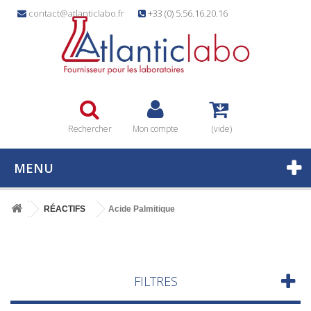
contact@atlanticlabo.fr
+33 (0) 5.56.16.20.16
Rechercher
Mon compte
(vide)
MENU
RÉACTIFS
Acide Palmitique
FILTRES