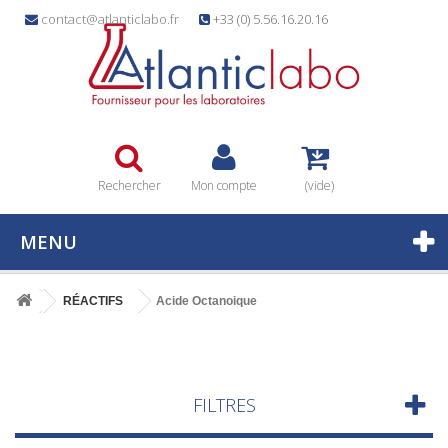
contact@atlanticlabo.fr
+33 (0) 5.56.16.20.16
Rechercher
Mon compte
(vide)
MENU
RÉACTIFS
Acide Octanoique
FILTRES